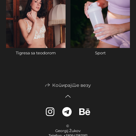
Tigresa sa teodorom
Sport
Копирајте везу
©
Georgij Žukov
Telefon: +381641183911