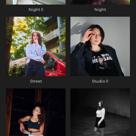
Night ll
Night
Street
Studio ll