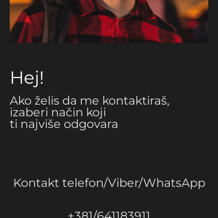
Hej!
Ako želis da me kontaktiraš,
izaberi način koji
ti najviše odgovara
Kontakt telefon/Viber/WhatsApp
+381/641183911