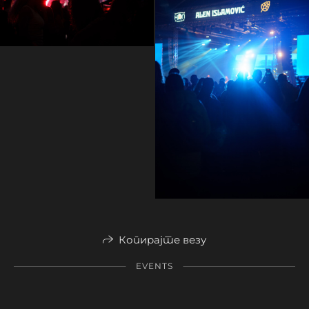
Копирајте везу
EVENTS