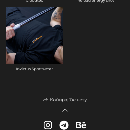
Cloudtec
Reload energy shot
Invictus Sportswear
Копирајте везу