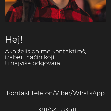
Hej!
Ako želis da me kontaktiraš,
izaberi način koji
ti najviše odgovara
Kontakt telefon/Viber/WhatsApp
+381/641183911